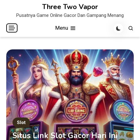
Skip
Three Two Vapor
to
Pusatnya Game Online Gacor Dan Gampang Menang
content
Menu
Slot
Situs Link Slot Gacor Hari Ini