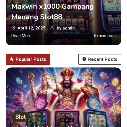
Maxwin x1000 Gampang
Menang Slot88
April 12, 2025
by
admin
Read More
5 mins read
Popular Posts
Recent Posts
Slot